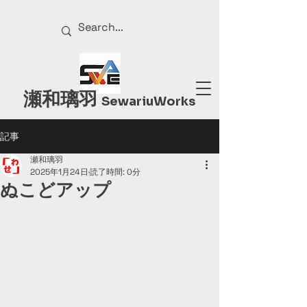
瀬和璃羽
Sewariu
Works
記事
瀬和璃羽
2025年1月24日
読了時間: 0分
ぬこどアップ