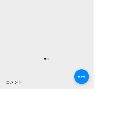
【千紙屋】最終夜 千紙
【千紙屋】最終
屋（後編）公開！
屋（前編）公開
遂に最終話……新田の、結衣
戦いは終わった。
コメント
の気持ちは！？ 新田と結衣の
と仲間たちは、戦
お話は、これで一端終幕とな
癒すため白の実家
ります。 読んで頂き、ありが
ていた。 ネオペ
コメントを追加…
とうございました。 最終夜
最終話、明日の更
千紙屋（後編） 妖怪金融「千
終夜 千紙屋（前
紙屋」～見習い暴力系陰陽師
融「千紙屋」～見
結衣ちゃんのあやかし事件解
陰陽師結衣ちゃん