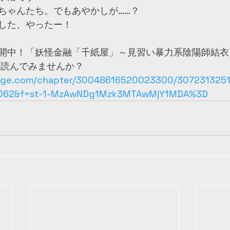
ちゃんたち。でもあやかしが……？
した、やったー！
開中！「妖怪金融「千紙屋」～見習い暴力系陰陽師結衣
を読んでみませんか？ 
age.com/chapter/30048616520023300/307231325
5062&f=st-1-MzAwNDg1Mzk3MTAwMjY1MDA%3D