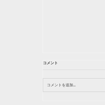
BOOTH支店開設/電子版同人
コメント
誌の販売お知らせ
BOOTHにて電子版同人誌を取り
扱うショップ『瀬和璃羽ワークス
コメントを追加…
BOOTH支店』をオープン致しま
した。 まずは2025年9月6日に小
樽にて開催された「第四回小樽潮
風高校文化祭『しおばな祭』」に