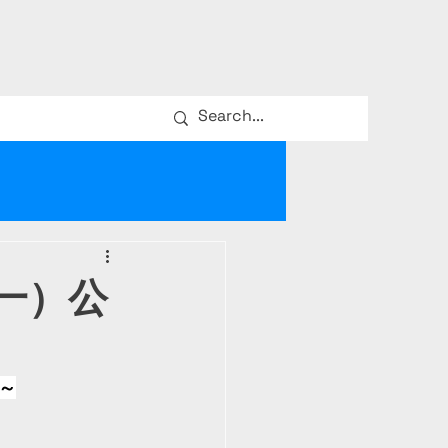
一）公
～