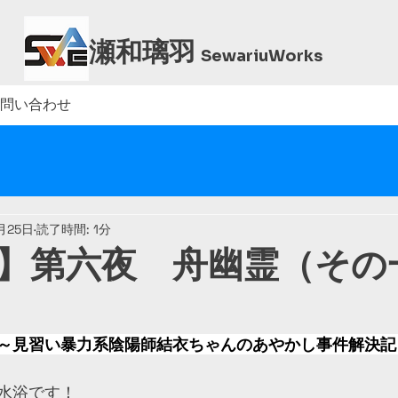
瀬和璃羽
Sewariu
Works
問い合わせ
月25日
読了時間: 1分
】第六夜 舟幽霊（その
～見習い暴力系陰陽師結衣ちゃんのあやかし事件解決記
水浴です！