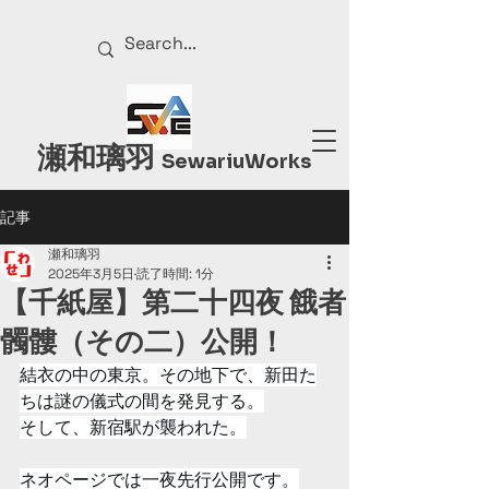
瀬和璃羽
Sewariu
Works
記事
瀬和璃羽
2025年3月5日
読了時間: 1分
【千紙屋】第二十四夜 餓者
髑髏（その二）公開！
結衣の中の東京。その地下で、新田た
ちは謎の儀式の間を発見する。
そして、新宿駅が襲われた。
ネオページでは一夜先行公開です。