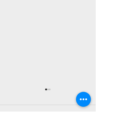
【千紙屋】最終夜 千紙
【千紙屋】最終
屋（後編）公開！
屋（前編）公開
遂に最終話……新田の、結衣
戦いは終わった。
コメント
の気持ちは！？ 新田と結衣の
と仲間たちは、戦
お話は、これで一端終幕とな
癒すため白の実家