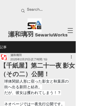
瀬和璃羽
Sewariu
Works
記事
瀬和璃羽
2025年2月21日
読了時間: 1分
【千紙屋】第二十一夜 影女
（その二）公開！
球体関節人形に宿った影女と秋葉原の
街へ出る新田と結衣。
だが、彼女は攫われてしまう！？
ネオページでは一夜先行公開です。