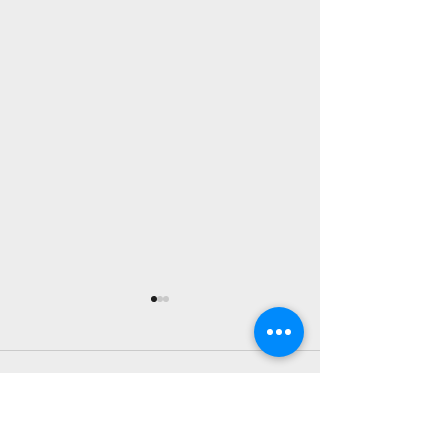
【千紙屋】最終夜 千紙
【千紙屋】最終
屋（後編）公開！
屋（前編）公開
遂に最終話……新田の、結衣
戦いは終わった。
コメント
の気持ちは！？ 新田と結衣の
と仲間たちは、戦
お話は、これで一端終幕とな
癒すため白の実家