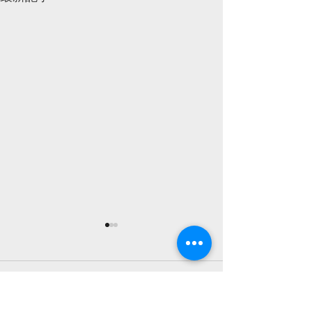
【千紙屋】最終夜 千紙
【千紙屋】最終
屋（後編）公開！
屋（前編）公開
遂に最終話……新田の、結衣
戦いは終わった。
コメント
の気持ちは！？ 新田と結衣の
と仲間たちは、戦