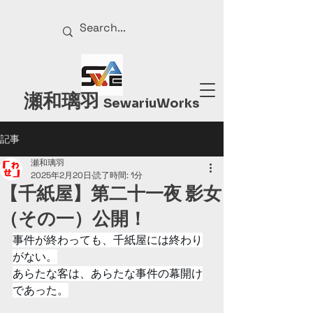
瀬和璃羽
Sewariu
Works
記事
瀬和璃羽
2025年2月20日
読了時間: 1分
【千紙屋】第二十一夜 影女
（その一）公開！
事件が終わっても、千紙屋には終わり
がない。
あらたな客は、あらたな事件の幕開け
であった。