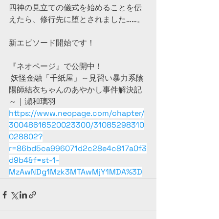
四神の見立ての儀式を始めることを伝
えたら、修行先に堕とされました……。
新エピソード開始です！
『ネオページ』で公開中！
 妖怪金融「千紙屋」～見習い暴力系陰
陽師結衣ちゃんのあやかし事件解決記
～｜瀬和璃羽 
https://www.neopage.com/chapter/
30048616520023300/31085298310
028802?
r=86bd5ca996071d2c28e4c817a0f3
d9b4&f=st-1-
MzAwNDg1Mzk3MTAwMjY1MDA%3D