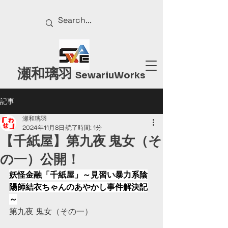
瀬和璃羽
Sewariu
Works
記事
瀬和璃羽
2024年11月8日
読了時間: 1分
【千紙屋】第九夜 鬼女（そ
の一）公開！
妖怪金融「千紙屋」～見習い暴力系陰
陽師結衣ちゃんのあやかし事件解決記
～
第九夜 鬼女（その一）