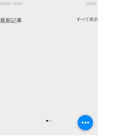
すべて表示
最新記事
【千紙屋】最終夜 千紙
【千紙屋】最終
屋（後編）公開！
屋（前編）公開