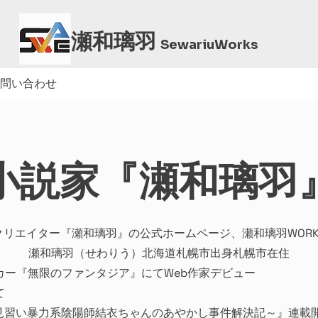
瀬和璃羽
Sewariu
Works
問い合わせ
小説家『瀬和璃羽
クリエイター『瀬和璃羽』の公式ホームページ、瀬和璃羽WORK
瀬和璃羽（せわりう）北海道札幌市出身札幌市在住
ーカー『無限のファンタジア』にてWeb作家デビュー
て
見習い暴力系陰陽師結衣ちゃんのあやかし事件解決記～』連載