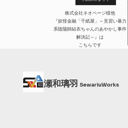
株式会社ネオページ様他
『妖怪金融「千紙屋」～見習い暴力
系陰陽師結衣ちゃんのあやかし事件
解決記～』は
こちらです
瀬和璃羽
SewariuWorks